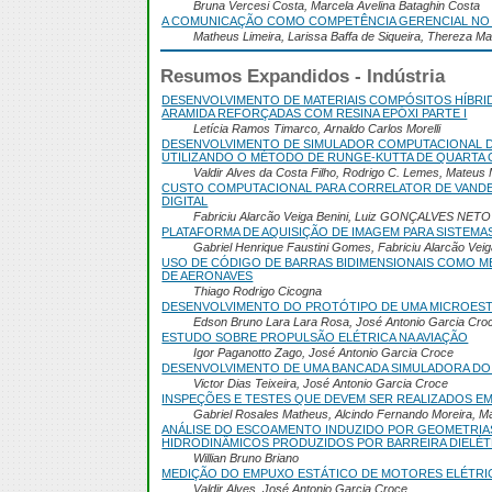
Bruna Vercesi Costa, Marcela Avelina Bataghin Costa
A COMUNICAÇÃO COMO COMPETÊNCIA GERENCIAL NO
Matheus Limeira, Larissa Baffa de Siqueira, Thereza M
Resumos Expandidos - Indústria
DESENVOLVIMENTO DE MATERIAIS COMPÓSITOS HÍBRI
ARAMIDA REFORÇADAS COM RESINA EPÓXI PARTE I
Letícia Ramos Timarco, Arnaldo Carlos Morelli
DESENVOLVIMENTO DE SIMULADOR COMPUTACIONAL DE
UTILIZANDO O MÉTODO DE RUNGE-KUTTA DE QUARTA
Valdir Alves da Costa Filho, Rodrigo C. Lemes, Mateus
CUSTO COMPUTACIONAL PARA CORRELATOR DE VANDE
DIGITAL
Fabriciu Alarcão Veiga Benini, Luiz GONÇALVES NETO
PLATAFORMA DE AQUISIÇÃO DE IMAGEM PARA SISTEM
Gabriel Henrique Faustini Gomes, Fabriciu Alarcão Veig
USO DE CÓDIGO DE BARRAS BIDIMENSIONAIS COMO M
DE AERONAVES
Thiago Rodrigo Cicogna
DESENVOLVIMENTO DO PROTÓTIPO DE UMA MICROES
Edson Bruno Lara Lara Rosa, José Antonio Garcia Cro
ESTUDO SOBRE PROPULSÃO ELÉTRICA NA AVIAÇÃO
Igor Paganotto Zago, José Antonio Garcia Croce
DESENVOLVIMENTO DE UMA BANCADA SIMULADORA DO 
Victor Dias Teixeira, José Antonio Garcia Croce
INSPEÇÕES E TESTES QUE DEVEM SER REALIZADOS E
Gabriel Rosales Matheus, Alcindo Fernando Moreira, Ma
ANÁLISE DO ESCOAMENTO INDUZIDO POR GEOMETRIA
HIDRODINÂMICOS PRODUZIDOS POR BARREIRA DIELÉT
Willian Bruno Briano
MEDIÇÃO DO EMPUXO ESTÁTICO DE MOTORES ELÉTRICO
Valdir Alves, José Antonio Garcia Croce