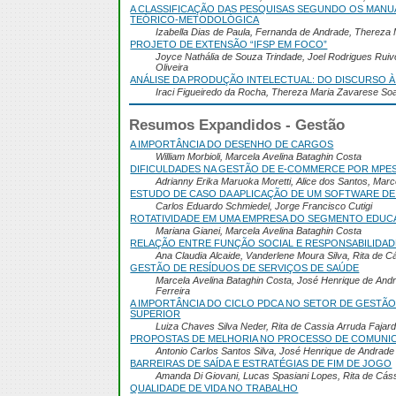
A CLASSIFICAÇÃO DAS PESQUISAS SEGUNDO OS MANUA
TEÓRICO-METODOLÓGICA
Izabella Dias de Paula, Fernanda de Andrade, Thereza
PROJETO DE EXTENSÃO “IFSP EM FOCO”
Joyce Nathália de Souza Trindade, Joel Rodrigues Ruiv
Oliveira
ANÁLISE DA PRODUÇÃO INTELECTUAL: DO DISCURSO À
Iraci Figueiredo da Rocha, Thereza Maria Zavarese So
Resumos Expandidos - Gestão
A IMPORTÂNCIA DO DESENHO DE CARGOS
William Morbioli, Marcela Avelina Bataghin Costa
DIFICULDADES NA GESTÃO DE E-COMMERCE POR MPES 
Adrianny Erika Maruoka Moretti, Alice dos Santos, Marc
ESTUDO DE CASO DA APLICAÇÃO DE UM SOFTWARE DE
Carlos Eduardo Schmiedel, Jorge Francisco Cutigi
ROTATIVIDADE EM UMA EMPRESA DO SEGMENTO EDUC
Mariana Gianei, Marcela Avelina Bataghin Costa
RELAÇÃO ENTRE FUNÇÃO SOCIAL E RESPONSABILIDAD
Ana Claudia Alcaide, Vanderlene Moura Silva, Rita de C
GESTÃO DE RESÍDUOS DE SERVIÇOS DE SAÚDE
Marcela Avelina Bataghin Costa, José Henrique de And
Ferreira
A IMPORTÂNCIA DO CICLO PDCA NO SETOR DE GESTÃO
SUPERIOR
Luiza Chaves Silva Neder, Rita de Cassia Arruda Fajar
PROPOSTAS DE MELHORIA NO PROCESSO DE COMUNI
Antonio Carlos Santos Silva, José Henrique de Andrade
BARREIRAS DE SAÍDA E ESTRATÉGIAS DE FIM DE JOGO
Amanda Di Giovani, Lucas Spasiani Lopes, Rita de Cás
QUALIDADE DE VIDA NO TRABALHO