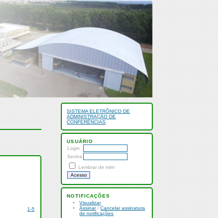
SISTEMA ELETRÔNICO DE
ADMINISTRAÇÃO DE
CONFERÊNCIAS
USUÁRIO
Login
Senha
Lembrar de mim
NOTIFICAÇÕES
Visualizar
Assinar
/
Cancelar assinatura
1-5
de notificações