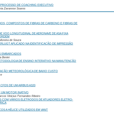
 PROCESSO DE COACHING EXECUTIVO
aria Zavarese Soares
DOS, COMPOSTOS DE FIBRAS DE CARBONO E FIBRAS DE
 VOO LONGITUDINAL DE AERONAVE DE ASA FIXA
 ORDEM
 Moreira de Souza
RLUGT APLICADO NA IDENTIFICAÇÃO DE IMPRESSÃO
AS EMBARCADOS
a Benini
ETODOLOGIA DE ENSINO INTERATIVO NA MANUTENÇÃO
TAÇÃO METEOROLÓGICA DE BAIXO CUSTO
ce
CFDS DE UM AIRBUS A320
M UM MOTOR INATIVO
rcos Vinicius Fernandes Ribeiro
S COM VÁRIOS ELETRODOS DE ATUADORES ELETRO-
RICA
S A HÉLICE UTILIZADOS EM VANT