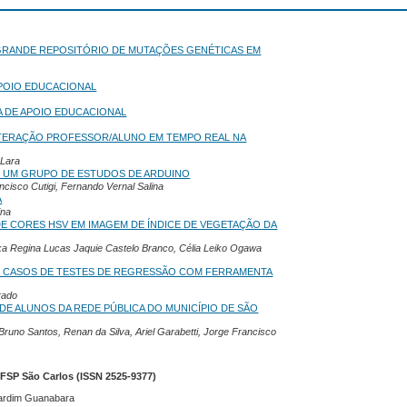
GRANDE REPOSITÓRIO DE MUTAÇÕES GENÉTICAS EM
POIO EDUCACIONAL
A DE APOIO EDUCACIONAL
NTERAÇÃO PROFESSOR/ALUNO EM TEMPO REAL NA
 Lara
E UM GRUPO DE ESTUDOS DE ARDUINO
ncisco Cutigi, Fernando Vernal Salina
A
ina
DE CORES HSV EM IMAGEM DE ÍNDICE DE VEGETAÇÃO DA
nka Regina Lucas Jaquie Castelo Branco, Célia Leiko Ogawa
E CASOS DE TESTES DE REGRESSÃO COM FERRAMENTA
rado
DE ALUNOS DA REDE PÚBLICA DO MUNICÍPIO DE SÃO
Bruno Santos, Renan da Silva, Ariel Garabetti, Jorge Francisco
FSP São Carlos (ISSN 2525-9377)
Jardim Guanabara