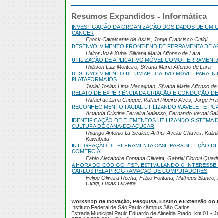
Resumos Expandidos - Informática
INVESTIGAÇÃO DA ORGANIZAÇÃO DOS DADOS DE UM 
CÂNCER
Enock Cavalcante de Assis, Jorge Francisco Cutigi
DESENVOLVIMENTO FRONT-END DE FERRAMENTA DE A
Heitor José Kuba, Silvana Maria Affonso de Lara
UTILIZAÇÃO DE APLICATIVO MÓVEL COMO FERRAMENT
Robson Luiz Monteiro, Silvana Maria Affonso de Lara
DESENVOLVIMENTO DE UM APLICATIVO MÓVEL PARA I
PLATAFORMA IOS
Jasiel Josias Lima Macagnan, Silvana Maria Affonso de
RELATO DE EXPERIÊNCIA DA CRIAÇÃO E CONDUÇÃO D
Rafael de Lima Chuque, Rafael Ribeiro Alves, Jorge Fra
RECONHECIMENTO FACIAL UTILIZANDO WAVELET E PC
Amanda Cristina Ferreira Nalesso, Fernando Vernal Sal
IDENTIFICAÇÃO DE ELEMENTOS UTILIZANDO SISTEMA 
CULTURA DE CANA-DE-AÇÚCAR
Rodrigo Antonio La Scalea, Arthur Avelar Chaves, Kali
Kawabata
INTEGRAÇÃO DE FERRAMENTA CASE PARA SELEÇÃO D
COMERCIAL
Fábio Alexandre Fontana Oliveira, Gabriel Fioroni Quad
A HORA DO CÓDIGO IFSP: ESTIMULANDO O INTERESSE 
CARLOS PELA PROGRAMAÇÃO DE COMPUTADORES
Felipe Oliveira Rocha, Fábio Fontana, Matheus Blanco, 
Cutigi, Lucas Oliveira
Workshop de Inovação, Pesquisa, Ensino e Extensão do I
Instituto Federal de São Paulo câmpus São Carlos
Estrada Municipal Paulo Eduardo de Almeida Prado, km 01 - 