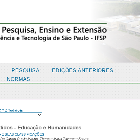
PESQUISA
EDIÇÕES ANTERIORES
NORMAS
X
Y
Z
Toda(o)s
ndidos - Educação e Humanidades
A E SUAS CLASSIFICAÇÕES
a Do Carmo Qualio Marino, Thereza Maria Zavarese Soares