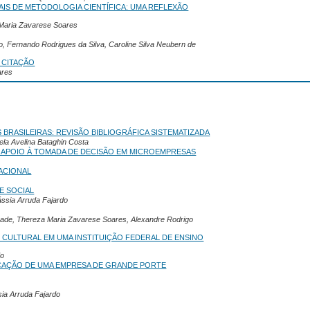
IS DE METODOLOGIA CIENTÍFICA: UMA REFLEXÃO
 Maria Zavarese Soares
o, Fernando Rodrigues da Silva, Caroline Silva Neubern de
 CITAÇÃO
ares
BRASILEIRAS: REVISÃO BIBLIOGRÁFICA SISTEMATIZADA
ela Avelina Bataghin Costa
 APOIO À TOMADA DE DECISÃO EM MICROEMPRESAS
ACIONAL
E SOCIAL
ássia Arruda Fajardo
rade, Thereza Maria Zavarese Soares, Alexandre Rodrigo
 CULTURAL EM UMA INSTITUIÇÃO FEDERAL DE ENSINO
do
CAÇÃO DE UMA EMPRESA DE GRANDE PORTE
sia Arruda Fajardo