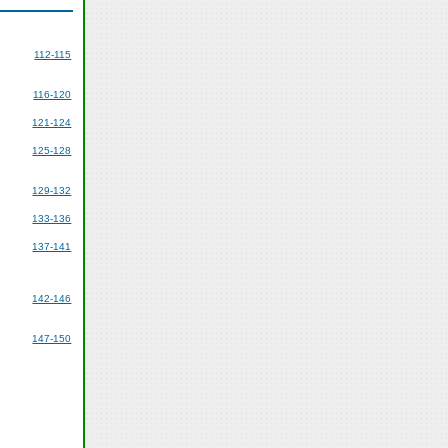
112-115
116-120
121-124
125-128
129-132
133-136
137-141
142-146
147-150