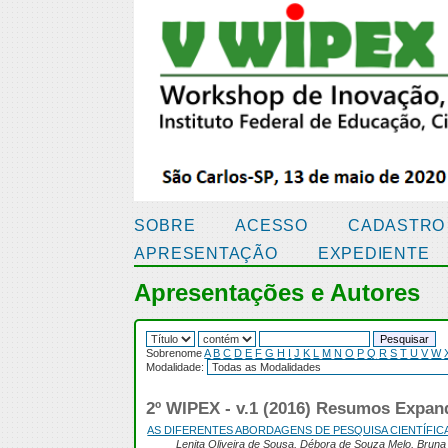
SOBRE
ACESSO
CADASTRO
APRESENTAÇÃO
EXPEDIENTE
Apresentações e Autores
Sobrenome
A
B
C
D
E
F
G
H
I
J
K
L
M
N
O
P
Q
R
S
T
U
V
W
Modalidade:
2º WIPEX - v.1 (2016) Resumos Expa
AS DIFERENTES ABORDAGENS DE PESQUISA CIENTÍFIC
Lenita Oliveira de Sousa, Débora de Souza Melo, Brun