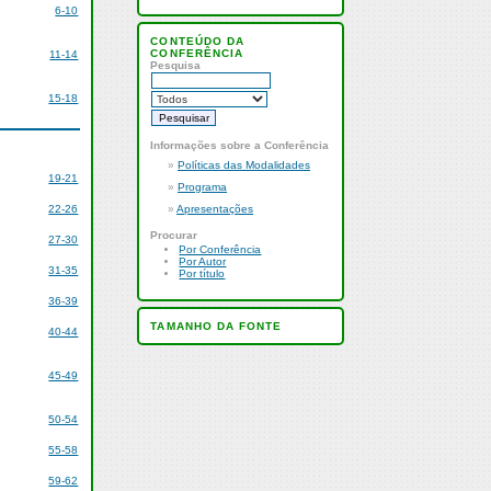
6-10
CONTEÚDO DA
CONFERÊNCIA
11-14
Pesquisa
15-18
Informações sobre a Conferência
»
Políticas das Modalidades
19-21
»
Programa
22-26
»
Apresentações
Procurar
27-30
Por Conferência
Por Autor
31-35
Por título
36-39
TAMANHO DA FONTE
40-44
45-49
50-54
55-58
59-62