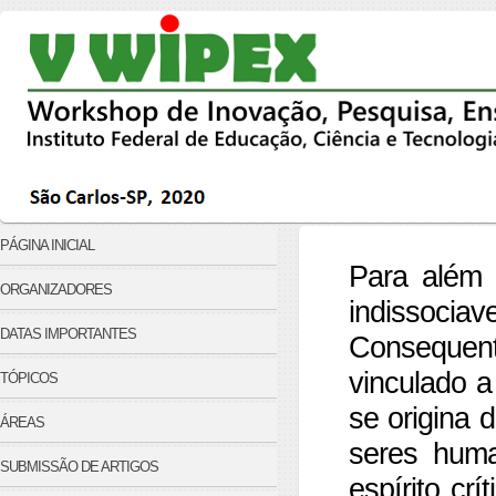
PÁGINA INICIAL
Para além 
ORGANIZADORES
indissoci
DATAS IMPORTANTES
Consequen
vinculado 
TÓPICOS
se origina 
ÁREAS
seres huma
SUBMISSÃO DE ARTIGOS
espírito cr